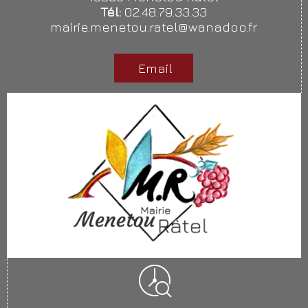
Tél:
02.48.79.33.33
mairie.menetou.ratel@wanadoo.fr
Email