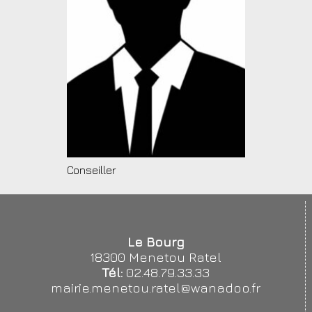
Conseiller
Le Bourg
18300 Menetou Ratel
Tél:
02.48.79.33.33
mairie.menetou.ratel@wanadoo.fr