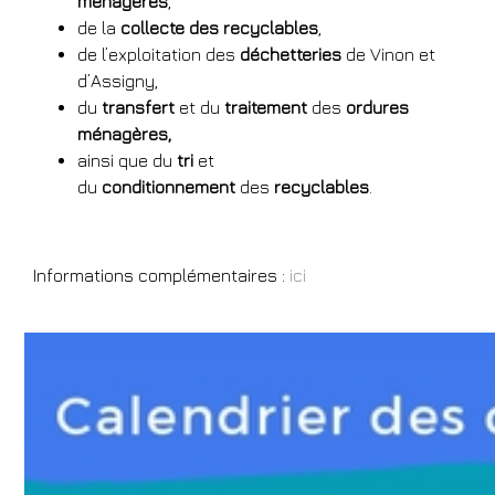
ménagères
,
de la
collecte des recyclables
,
de l’exploitation des
déchetteries
de Vinon et
d’Assigny,
du
transfert
et du
traitement
des
ordures
ménagères,
ainsi que du
tri
et
du
conditionnement
des
recyclables
.
Informations complémentaires :
ici