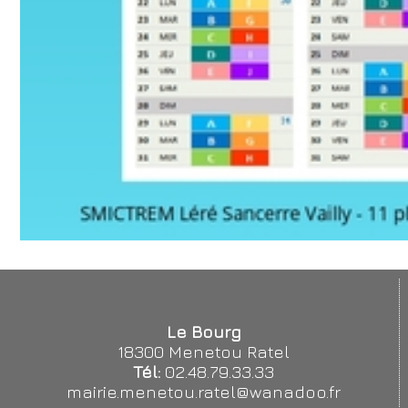
Le Bourg
18300 Menetou Ratel
Tél:
02.48.79.33.33
mairie.menetou.ratel@wanadoo.fr